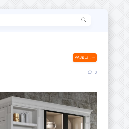
---
0