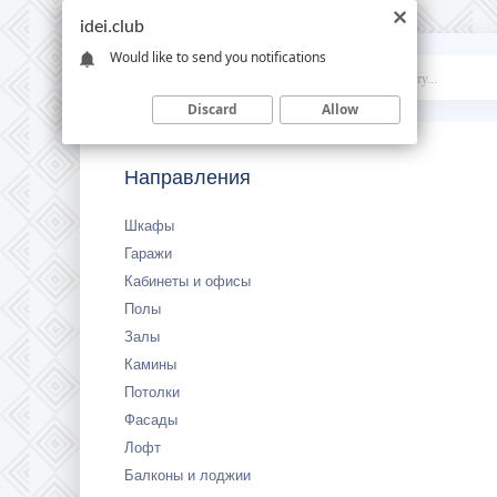
idei.club
Would like to send you notifications
Idei
.club
Discard
Allow
Направления
Шкафы
Гаражи
Кабинеты и офисы
Полы
Залы
Камины
Потолки
Фасады
Лофт
Балконы и лоджии