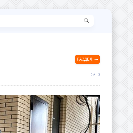
---
0