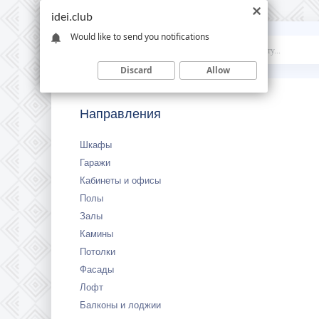
idei.club
Would like to send you notifications
Idei
.club
Discard
Allow
Направления
Шкафы
Гаражи
Кабинеты и офисы
Полы
Залы
Камины
Потолки
Фасады
Лофт
Балконы и лоджии