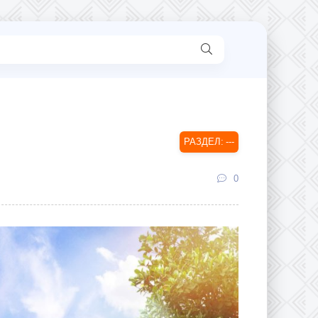
---
0