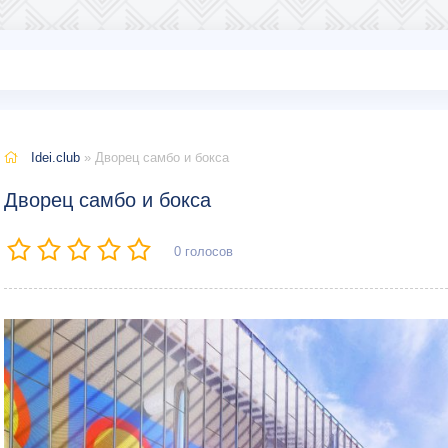
Idei.club
» Дворец самбо и бокса
Дворец самбо и бокса
0
голосов