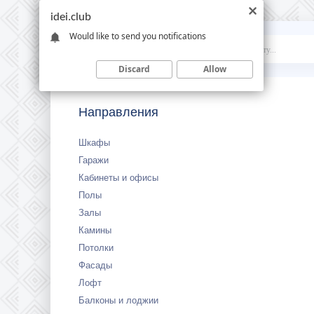
idei.club
Would like to send you notifications
Idei
.club
Discard
Allow
Направления
Шкафы
Гаражи
Кабинеты и офисы
Полы
Залы
Камины
Потолки
Фасады
Лофт
Балконы и лоджии