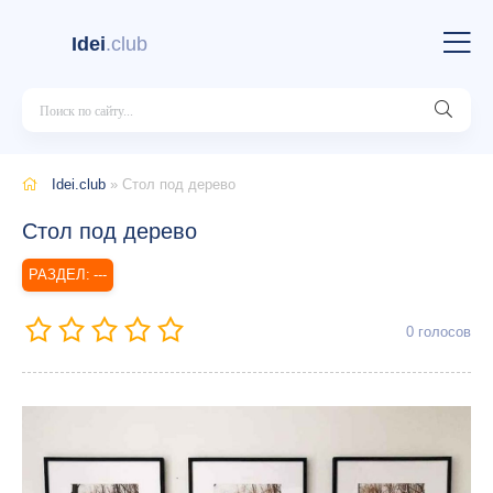
Idei
.club
Idei.club
» Стол под дерево
Стол под дерево
---
0
голосов