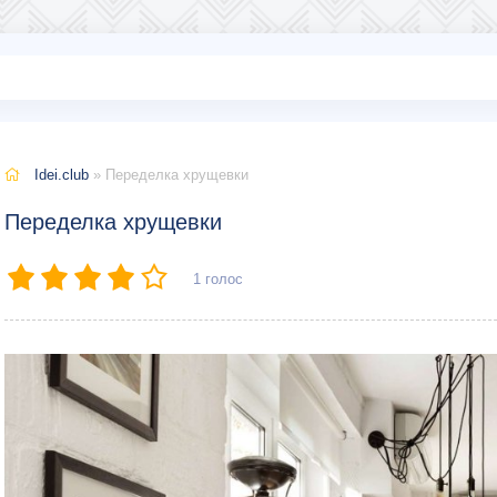
Idei.club
» Переделка хрущевки
Переделка хрущевки
1
голос