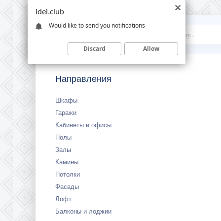
idei.club
Would like to send you notifications
Idei
.club
Discard
Allow
Направления
Шкафы
Гаражи
Кабинеты и офисы
Полы
Залы
Камины
Потолки
Фасады
Лофт
Балконы и лоджии