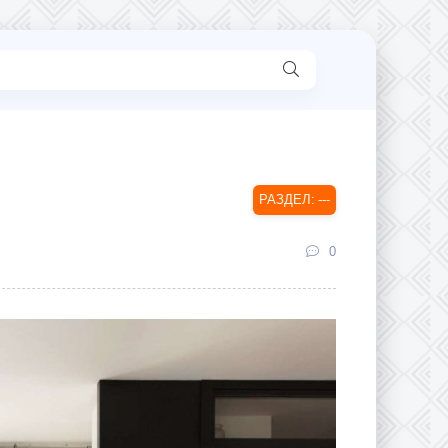
---
0