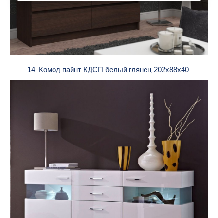
14. Комод пайнт КДСП белый глянец 202х88х40