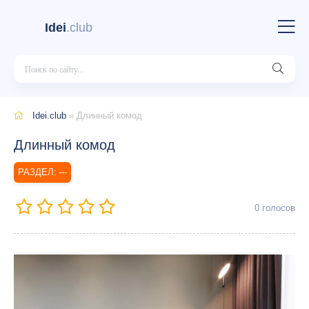
Idei
.club
Idei.club
» Длинный комод
Длинный комод
---
0
голосов