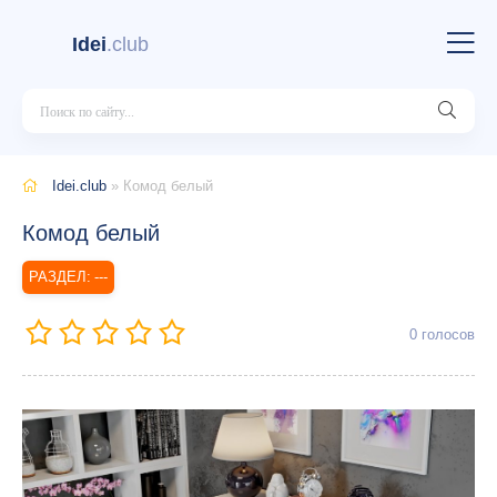
Idei
.club
Idei.club
» Комод белый
Комод белый
---
0
голосов