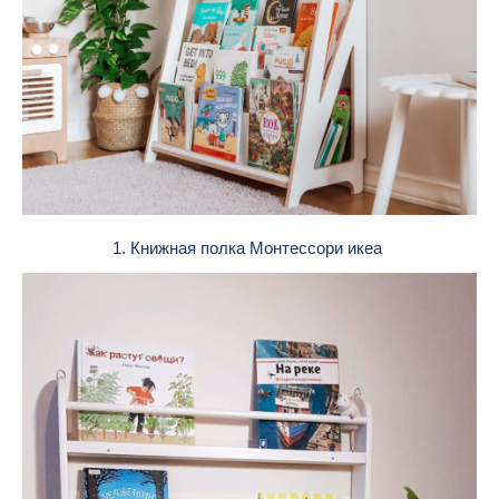
1. Книжная полка Монтессори икеа