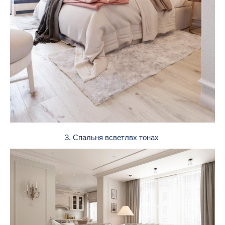
3. Спальня всветлвх тонах