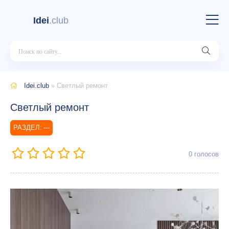
Idei
.club
Idei.club
» Светлый ремонт
Светлый ремонт
---
0
голосов