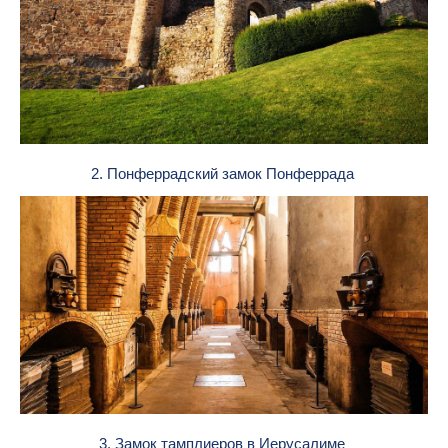
2. Понферрадский замок Понферрада
3. Замок тамплиеров в Иерусалиме