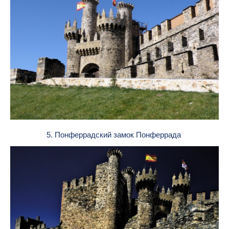
5. Понферрадский замок Понферрада