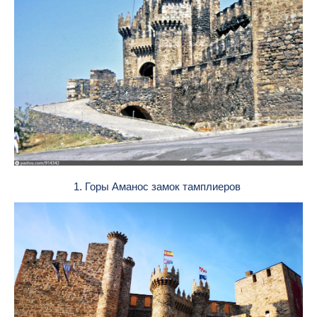
1. Горы Аманос замок тамплиеров