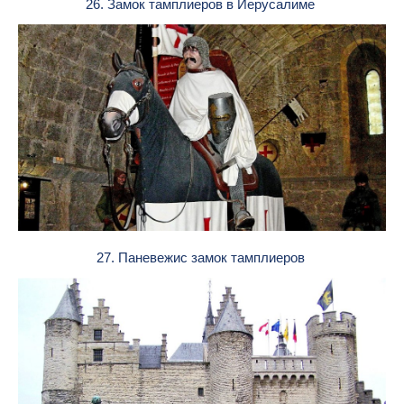
26. Замок тамплиеров в Иерусалиме
27. Паневежис замок тамплиеров