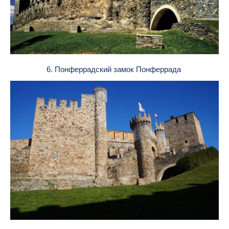
6. Понферрадский замок Понферрада