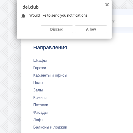
idei.club
Would like to send you notifications
Idei
.club
Discard
Allow
Направления
Шкафы
Гаражи
Кабинеты и офисы
Полы
Залы
Камины
Потолки
Фасады
Лофт
Балконы и лоджии