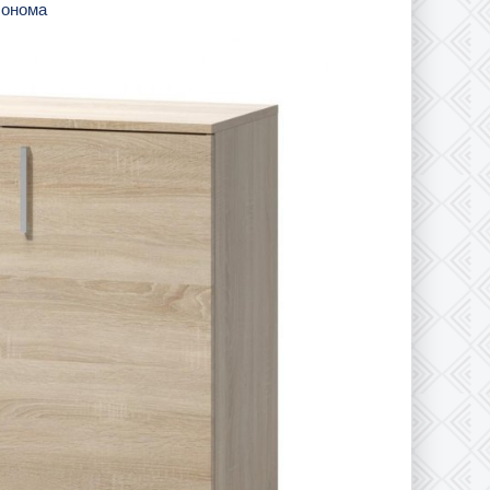
 сонома