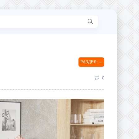
---
0