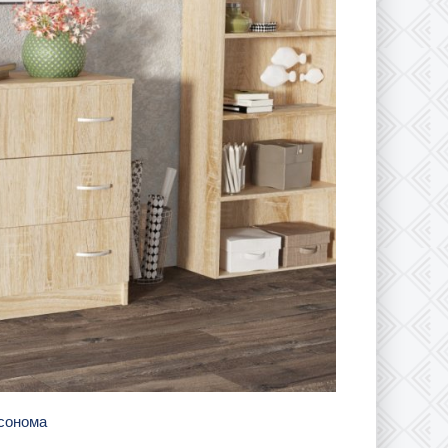
 сонома