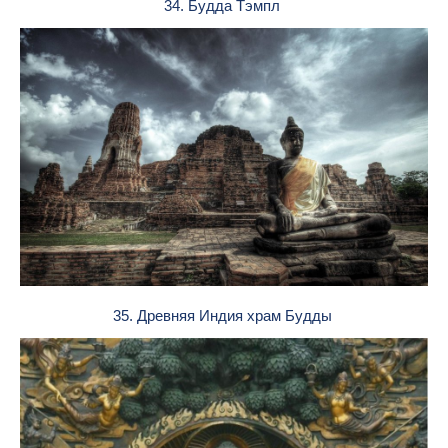
34. Будда Тэмпл
35. Древняя Индия храм Будды