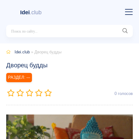
Idei
.club
Idei.club
» Дворец будды
Дворец будды
---
0
голосов