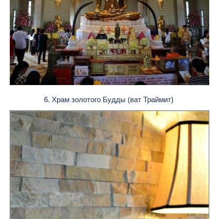
6. Храм золотого Будды (ват Траймит)