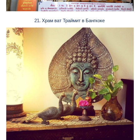
21. Храм ват Траймит в Бангкоке