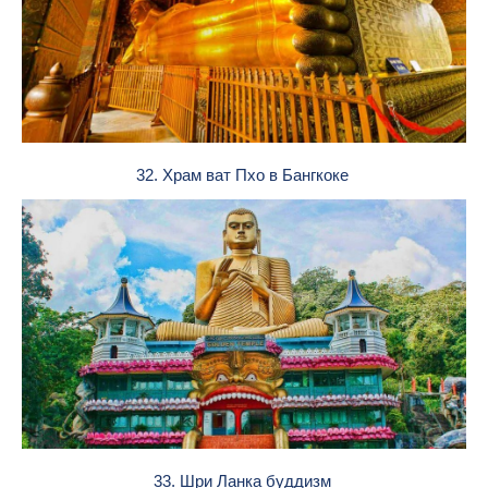
32. Храм ват Пхо в Бангкоке
33. Шри Ланка буддизм