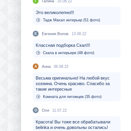
Галина
25.08.22
Г
Это великолепно!!!
Тадж Махал интерьер (51 фото)
Евгения Волов
13.08.22
Е
Классная подборка Скал!!!
Скала в интерьере (48 фото)
Aнна
06.08.22
A
Весьма оригинально! На любой вкус
хозяина. Очень красиво. Спасибо за
такие интересные
Комната для питомцев (35 фото)
Оля
11.07.22
О
Красота! Вы тоже все обрабатывали
belinka и очень довольны остались!