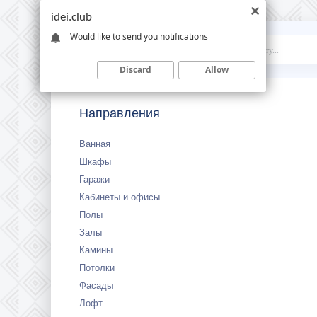
idei.club
Would like to send you notifications
Idei
.club
Discard
Allow
Направления
Ванная
Шкафы
Гаражи
Кабинеты и офисы
Полы
Залы
Камины
Потолки
Фасады
Лофт