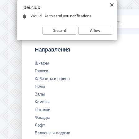
idei.club
Would like to send you notifications
Idei
.club
Discard
Allow
Направления
Шкафы
Гаражи
Кабинеты и офисы
Полы
Залы
Камины
Потолки
Фасады
Лофт
Балконы и лоджии