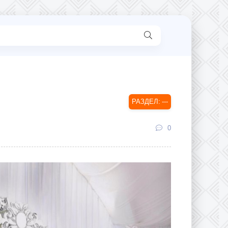
---
0